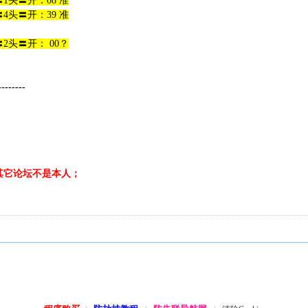
1头〓开：08 准
4头〓开：39 准
2头〓开： 00？
--------
表，其它论坛不是本人；