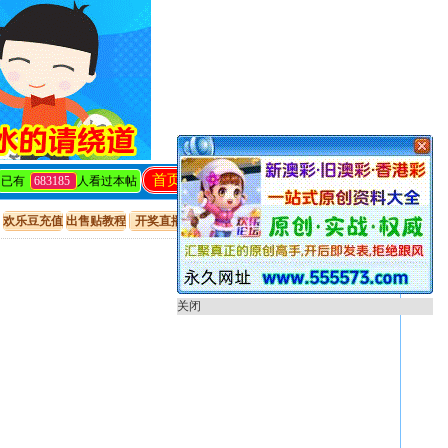
首页
回复
发帖
编辑
关闭
已有
683185
人看过本帖
欢乐豆充值
出售贴教程
开奖直播
只看楼主
倒序阅读
使用道具
关闭