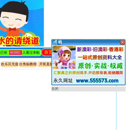
首页
回复
发帖
编辑
关闭
已有
403002
人看过本帖
欢乐豆充值
出售贴教程
开奖直播
只看楼主
倒序阅读
使用道具
关闭