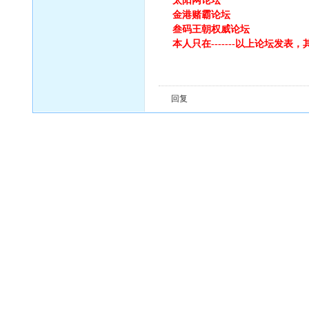
太阳网论坛
金港赌霸论坛
叁码王朝权威论坛
本人只在-------以上论坛发
回复