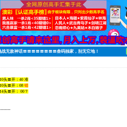
，挑战无敌神话〓〓〓〓〓〓〓〓叁码独家，别无它地！
0头〓开：40 准
0头〓开：08
错
4头〓开： 00？
--------