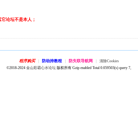
表，其它论坛不是本人；
程序购买
防劫持教程
防失联导航网
|
|
|
清除Cookies
©2018-2024
金山彩霸心水论坛
版权所有 Gzip enabled
Total 0.059503(s) query 7,