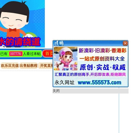
首页
回复
发帖
编辑
关闭
已有
107776
人看过本帖
欢乐豆充值
出售贴教程
开奖直播
只看楼主
倒序阅读
使用道具
关闭