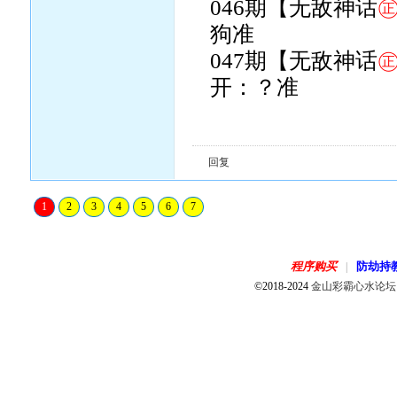
046期【无敌神话
狗准
047期【无敌神话
开：？准
回复
1
2
3
4
5
6
7
程序购买
防劫持
|
©2018-2024
金山彩霸心水论坛