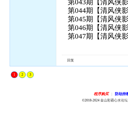
第043期【清风侠
第044期【清风侠
第045期【清风侠
第046期【清风侠
第047期【清风侠
回复
1
2
3
程序购买
防劫持
|
©2018-2024
金山彩霸心水论坛