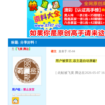
标题: 分享好料！
【
飞黄.腾达
】
楼主
发表于: 05-04
用户被禁言,该主题自动屏蔽!
[ 此帖被飞黄.腾达在2026-05-07 1
用户组：
禁止发言