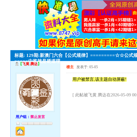
标题: 129期:新澳门六合【公式规律】=========☆☆公式
=====中奖就是硬道理。
【
飞黄.腾达
】
楼主
发表于: 05-05
用户被禁言,该主题自动屏蔽!
[ 此帖被飞黄.腾达在2026-05-09 0
用户组：
禁止发言