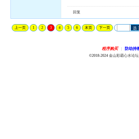
回复
上一页
1
2
3
4
5
6
末页
下一页
选
程序购买
防劫持
|
©2018-2024
金山彩霸心水论坛