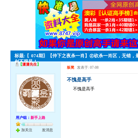
标题: 〖074期〗【仲下之夜杀一肖】㊣砍杀一肖区，无错，
创不跟风！
【
潇潇先生
】
板凳
发表于: 07-08
不愧是高手
不愧是高手
用户组：
新手上路
加关注
发消息