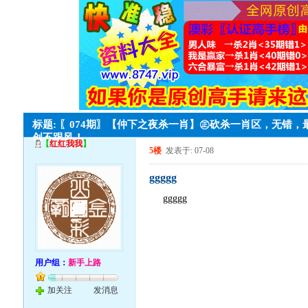
标题: 〖074期〗【仲下之夜杀一肖】㊣砍杀一肖区，无错，
创不跟风！
【
红红我我
】
5楼
发表于: 07-08
ggggg
ggggg
用户组：
新手上路
加关注
发消息