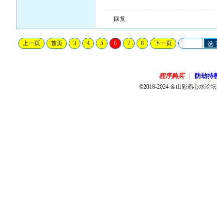
回复
上一页
首页
3
4
5
6
7
8
下一页
选
程序购买
防劫持
|
©2018-2024
金山彩霸心水论坛