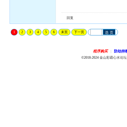
回复
1
2
3
4
5
6
末页
下一页
选 页
程序购买
防劫持
|
©2018-2024
金山彩霸心水论坛