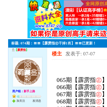
标题: 074期：〓〓【霹雳指㊣干掉1肖】〓〓已更新！
【
霹雳指
】
楼主
发表于: 07-07
065期【霹雳指
㊣
066期【霹雳指
㊣
用户组：
新手上路
067期【霹雳指
㊣
068期【霹雳指
㊣
加关注
发消息