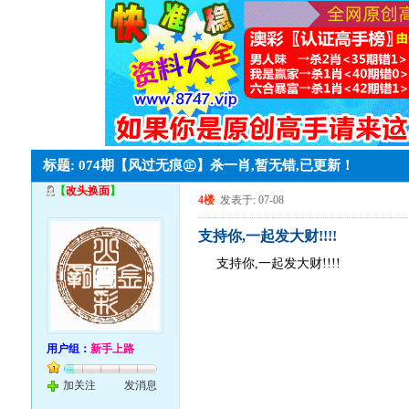
标题: 074期【风过无痕㊣】杀一肖,暂无错,已更新！
【
改头换面
】
4楼
发表于: 07-08
支持你,一起发大财!!!!
支持你,一起发大财!!!!
用户组：
新手上路
加关注
发消息