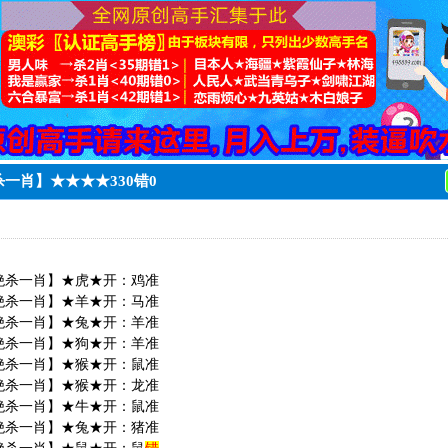
一肖】★★★★330错0
式绝杀一肖】★虎★开：鸡准
式绝杀一肖】★羊★开：马准
式绝杀一肖】★兔★开：羊准
式绝杀一肖】★狗★开：羊准
式绝杀一肖】★猴★开：鼠准
式绝杀一肖】★猴★开：龙准
式绝杀一肖】★牛★开：鼠准
式绝杀一肖】★兔★开：猪准