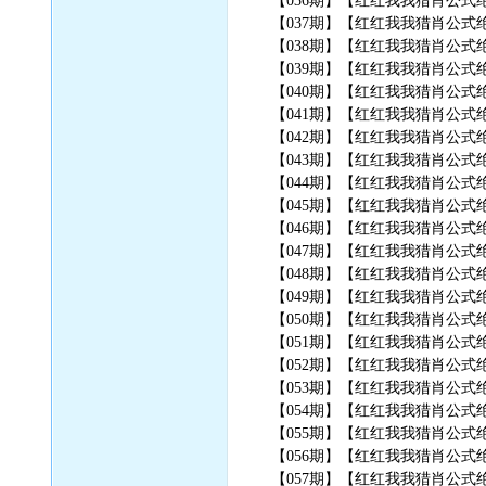
【036期】【红红我我猎肖公式
【037期】【红红我我猎肖公
【038期】【红红我我猎肖公
【039期】【红红我我猎肖公
【040期】【红红我我猎肖公
【041期】【红红我我猎肖公
【042期】【红红我我猎肖公
【043期】【红红我我猎肖公
【044期】【红红我我猎肖公
【045期】【红红我我猎肖公
【046期】【红红我我猎肖公
【047期】【红红我我猎肖公
【048期】【红红我我猎肖公
【049期】【红红我我猎肖公
【050期】【红红我我猎肖公
【051期】【红红我我猎肖公
【052期】【红红我我猎肖公
【053期】【红红我我猎肖公
【054期】【红红我我猎肖公
【055期】【红红我我猎肖公
【056期】【红红我我猎肖公
【057期】【红红我我猎肖公