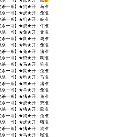
绝杀一肖】★鼠★开：鼠
错
式绝杀一肖】★狗★开：马准
式绝杀一肖】★虎★开：兔准
式绝杀一肖】★狗★开：蛇准
式绝杀一肖】★虎★开：牛准
式绝杀一肖】★兔★开：龙准
式绝杀一肖】★鼠★开：鸡准
式绝杀一肖】★狗★开：兔准
式绝杀一肖】★兔★开：猪准
式绝杀一肖】★鸡★开：狗准
式绝杀一肖】★马★开：狗准
式绝杀一肖】★鼠★开：兔准
式绝杀一肖】★狗★开：马准
式绝杀一肖】★羊★开：猪准
式绝杀一肖】★羊★开：兔准
式绝杀一肖】★猪★开：兔准
式绝杀一肖】★虎★开：鸡准
式绝杀一肖】★猪★开：鼠准
式绝杀一肖】★狗★开：兔准
式绝杀一肖】★虎★开：猪准
式绝杀一肖】★猪★开：狗准
式绝杀一肖】★马★开：猴准