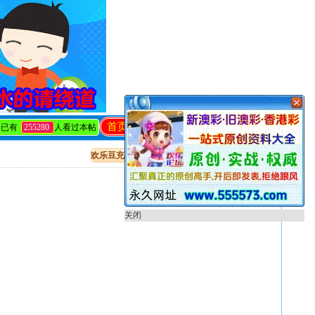
首页
回复
发帖
编辑
关闭
已有
255280
人看过本帖
欢乐豆充值
出售贴教程
开奖直播
只看该作者
关闭