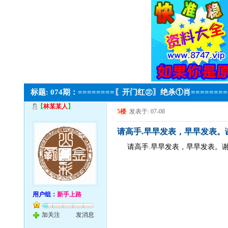
标题: 074期：========〖开门红㊣〗绝杀①肖====
【
林某某人
】
5楼
发表于: 07-08
请高手.早早发表，早早发表。
请高手.早早发表，早早发表。
用户组：
新手上路
加关注
发消息