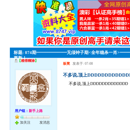
标题: 074期━━━━━━━无须钟子期<全年稳杀一肖>━
更新！
【
难得糊涂
】
板凳
发表于: 07-08
不多说,顶上DDDDDDDDDDDD
不多说,顶上DDDDDDDDDDDDD
用户组：
新手上路
加关注
发消息