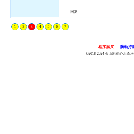
回复
1
2
3
4
5
6
7
程序购买
防劫持
|
©2018-2024
金山彩霸心水论坛