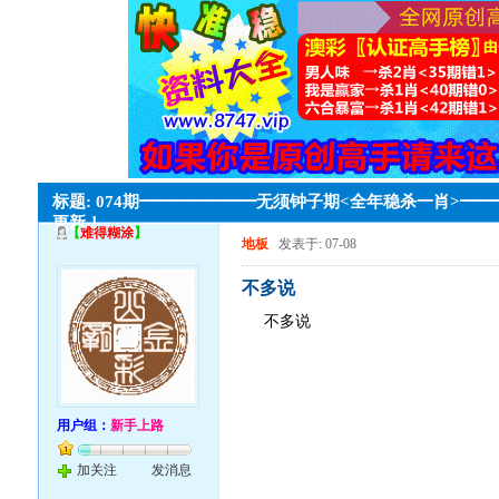
标题: 074期━━━━━━━无须钟子期<全年稳杀一肖>━
更新！
【
难得糊涂
】
地板
发表于: 07-08
不多说
不多说
用户组：
新手上路
加关注
发消息