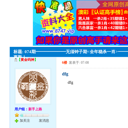
标题: 074期━━━━━━━无须钟子期<全年稳杀一肖>━
更新！
【
黄金码神
】
6楼
发表于: 07-08
dfg
dfg
用户组：
新手上路
加关注
发消息