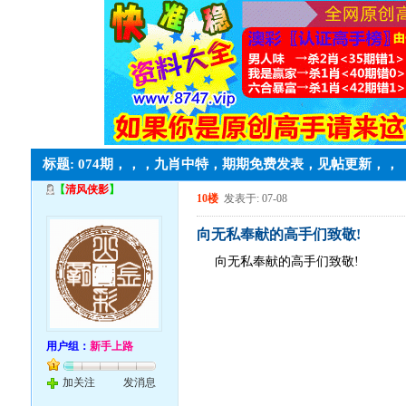
标题: 074期，，，九肖中特，期期免费发表，见帖更新，，
【
清风侠影
】
10楼
发表于: 07-08
向无私奉献的高手们致敬!
向无私奉献的高手们致敬!
用户组：
新手上路
加关注
发消息