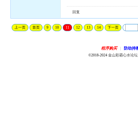
回复
上一页
首页
9
10
11
12
13
14
下一页
程序购买
防劫持
|
©2018-2024
金山彩霸心水论坛