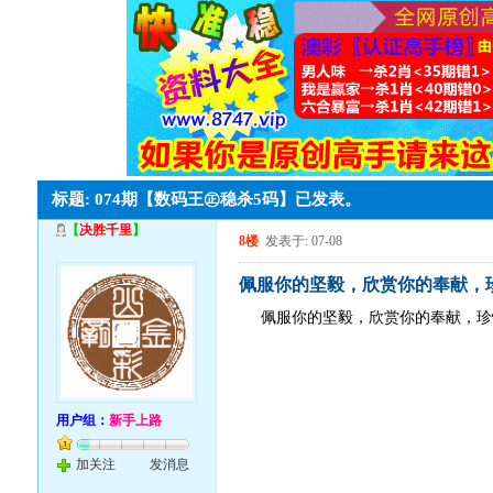
标题: 074期【数码王㊣稳杀5码】已发表。
【
决胜千里
】
8楼
发表于: 07-08
佩服你的坚毅，欣赏你的奉献，
佩服你的坚毅，欣赏你的奉献，珍
用户组：
新手上路
加关注
发消息