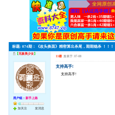
标题: 074期：《改头换面》精密算出杀尾，期期稳杀 ！！！
【
无敌美少女
】
11楼
发表于: 07-08
支持高手!
支持高手!
用户组：
新手上路
加关注
发消息