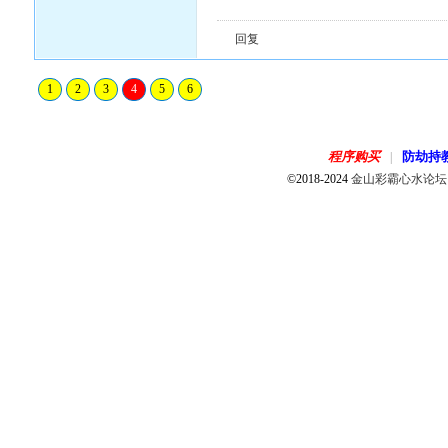
回复
1
2
3
4
5
6
程序购买
防劫持
|
©2018-2024
金山彩霸心水论坛