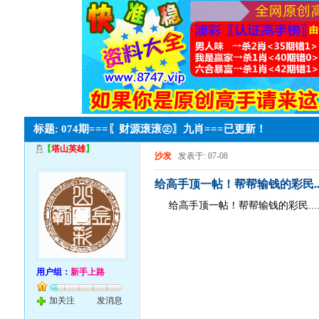
标题: 074期===〖财源滚滚㊣〗九肖===已更新！
【
塔山英雄
】
沙发
发表于: 07-08
给高手顶一帖！帮帮输钱的彩民......
给高手顶一帖！帮帮输钱的彩民.......
用户组：
新手上路
加关注
发消息