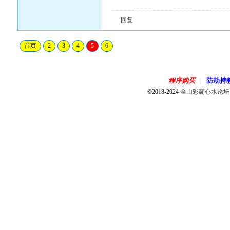
回复
首页
2
3
4
5
6
程序购买
防劫持
|
©2018-2024
金山彩霸心水论坛