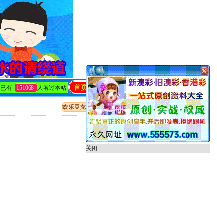
首页
回复
发帖
编辑
关闭
已有
151068
人看过本帖
欢乐豆充值
出售贴教程
开奖直播
只看该作者
关闭