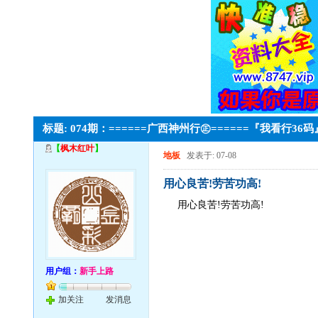
标题: 074期：======广西神州行㊣======『我看行36
【
枫木红叶
】
地板
发表于: 07-08
用心良苦!劳苦功高!
用心良苦!劳苦功高!
用户组：
新手上路
加关注
发消息