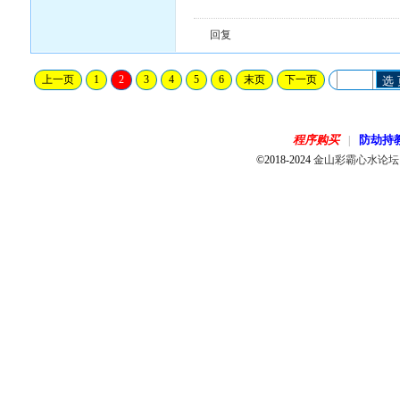
回复
上一页
1
2
3
4
5
6
末页
下一页
选
程序购买
防劫持
|
©2018-2024
金山彩霸心水论坛