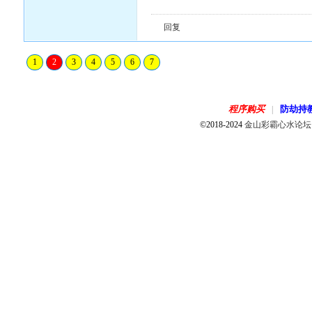
回复
1
2
3
4
5
6
7
程序购买
防劫持
|
©2018-2024
金山彩霸心水论坛