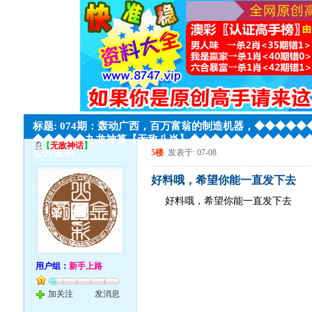
标题: 074期：轰动广西，百万富翁的制造机器，◆◆◆◆◆
◆◆◆◆◆九龙神算【无敌八肖】◆◆◆◆◆◆◆◆◆◆◆
【
无敌神话
】
公开发表
5楼
发表于: 07-08
好料哦，希望你能一直发下去
好料哦，希望你能一直发下去
用户组：
新手上路
加关注
发消息