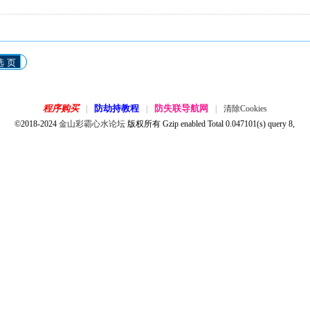
选 页
程序购买
防劫持教程
防失联导航网
|
|
|
清除Cookies
©2018-2024
金山彩霸心水论坛
版权所有 Gzip enabled
Total 0.047101(s) query 8,