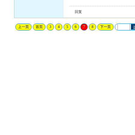
回复
上一页
首页
3
4
5
6
7
8
下一页