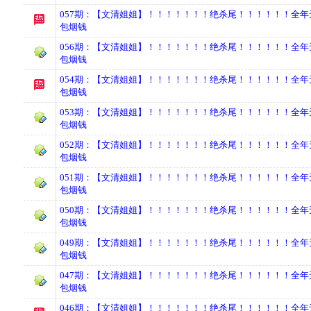
057期：【文清姐姐】！！！！！！！绝杀尾！！！！！！全
包烟钱
056期：【文清姐姐】！！！！！！！绝杀尾！！！！！！全
包烟钱
054期：【文清姐姐】！！！！！！！绝杀尾！！！！！！全
包烟钱
053期：【文清姐姐】！！！！！！！绝杀尾！！！！！！全
包烟钱
052期：【文清姐姐】！！！！！！！绝杀尾！！！！！！全
包烟钱
051期：【文清姐姐】！！！！！！！绝杀尾！！！！！！全
包烟钱
050期：【文清姐姐】！！！！！！！绝杀尾！！！！！！全
包烟钱
049期：【文清姐姐】！！！！！！！绝杀尾！！！！！！全
包烟钱
047期：【文清姐姐】！！！！！！！绝杀尾！！！！！！全
包烟钱
046期：【文清姐姐】！！！！！！！绝杀尾！！！！！！全