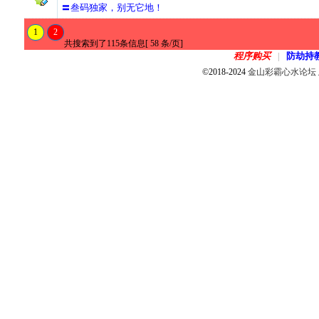
〓叁码独家，别无它地！
1
2
共搜索到了115条信息[ 58 条/页]
程序购买
防劫持
|
©2018-2024
金山彩霸心水论坛