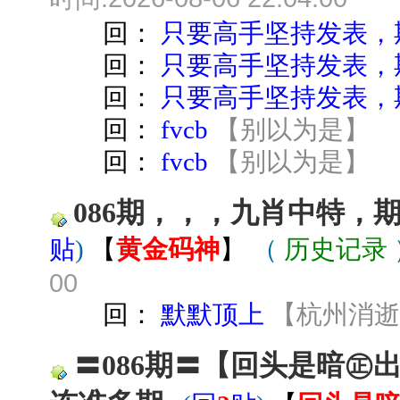
回：
只要高手坚持发表，期期
回：
只要高手坚持发表，期期
回：
只要高手坚持发表，期期
回：
fvcb
【
别以为是
】
回：
fvcb
【
别以为是
】
086期，，，九肖中特，
贴
)
【
黄金码神
】
（
历史记录
00
回：
默默顶上
【
杭州消
〓086期〓【回头是暗㊣