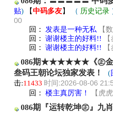
086期：〓〓〓〓〓 中
贴
)
【
中码多友
】
（
历史记录
00
回：
发表是一种无私
【
回：
谢谢楼主的好料!!
【
回：
谢谢楼主的好料!!
【
086期★★★★★★《㊣
叁码王朝论坛独家发表！
(
时间:2026-08-06 21:5
击:
11433
回：
楼主真厉害！
【
虎
086期『运转乾坤㊣』九