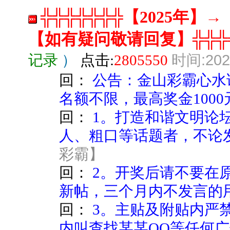
╬╬╬╬╬╬╬【2025年
【如有疑问敬请回复】╬╬╬
时间:2025
记录
）
点击:
2805550
回：
公告：金山彩霸心水
名额不限，最高奖金100
回：
1。打造和谐文明论
人、粗口等话题者，不论
彩霸
】
回：
2。开奖后请不要在
新帖，三个月内不发言的
回：
3。主贴及附贴内严
内叫查找某某QQ等任何广