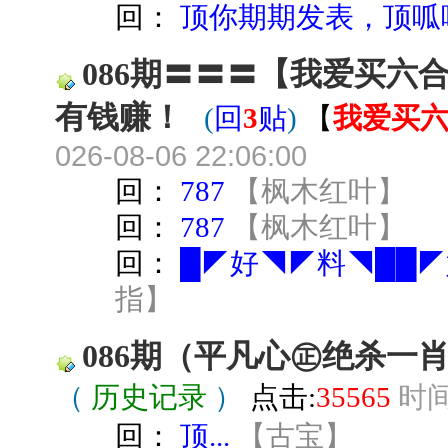
回：
顶你期期发表，顶呱
086期〓〓〓【我爱买六
有钱赚！
(
回
3
贴
)
【
我爱买
026-08-06 22:06:00
回：
787
【
枫木红叶
】
回：
787
【
枫木红叶
】
回：
█◤好◥◤料◥██
指
】
086期（平凡心㊣绝杀一
时间:
（
历史记录
）
点击:
35565
回：
顶...
【
古宝
】