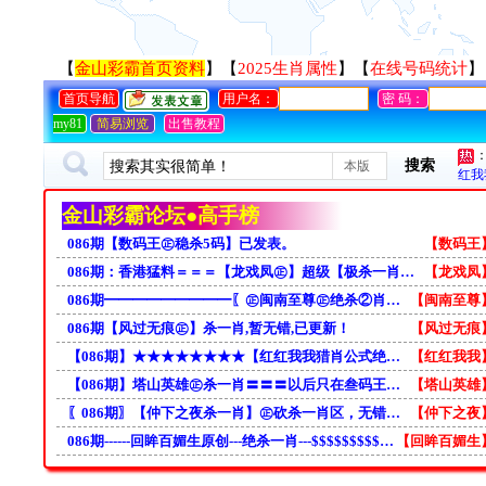
【
金山彩霸首页资料
】【
2025生肖属性
】【
在线号码统计
】
首页导航
用户名：
密 码：
my81
简易浏览
出售教程
搜索
本版
红我
金山彩霸论坛●高手榜
086期【数码王㊣稳杀5码】已发表。
【数码王
086期：香港猛料＝＝＝【龙戏凤㊣】超级【极杀一肖】！本人跟踪45期无错！＝＝＝开奖日发表
【龙戏凤
086期━━━━━━━━━〖㊣闽南至尊㊣绝杀②肖〗━━━━━━━━━━支持叁码！
【闽南至尊
086期【风过无痕㊣】杀一肖,暂无错,已更新！
【风过无痕
【086期】★★★★★★★★【红红我我猎肖公式绝杀一肖】★★★★330错0
【红红我我
【086期】塔山英雄㊣杀一肖〓〓〓以后只在叁码王朝独家发表。
【塔山英雄
〖086期〗【仲下之夜杀一肖】㊣砍杀一肖区，无错，最早更新！原创不跟风！
【仲下之夜
086期------回眸百媚生原创---绝杀一肖---$$$$$$$$$早更新!全球最准！
【回眸百媚生