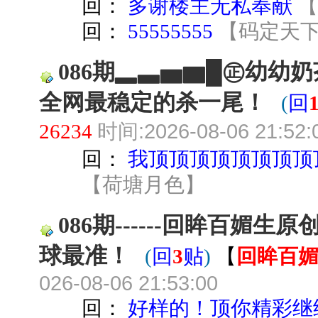
回：
多谢楼主无私奉献
回：
55555555
【
码定天
086期▂▃▅▆█㊣幼幼
全网最稳定的杀一尾！
(
回
时间:2026-08-06 21:52:
26234
回：
我顶顶顶顶顶顶顶顶
【
荷塘月色
】
086期------回眸百媚生原创
球最准！
(
回
3
贴
)
【
回眸百
026-08-06 21:53:00
回：
好样的！顶你精彩继