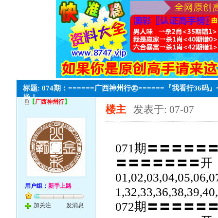
标题: 074期：======广西神州行㊣======『我看行36码』
毕！
【
广西神州行
】
楼主
发表于: 07-07
071期〓〓〓〓〓
〓〓〓〓〓〓〓开：
01,02,03,04,05,06,0
用户组：
新手上路
1,32,33,36,38,39,40
072期〓〓〓〓〓
加关注
发消息